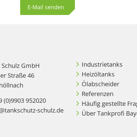
E-Mail senden
Industrietanks
z Schulz GmbH
Heizöltanks
er Straße 46
Ölabscheider
höllnach
Referenzen
9 (0)9903 952020
Häufig gestellte Fr
o@tankschutz-schulz.de
Über Tankprofi Bay