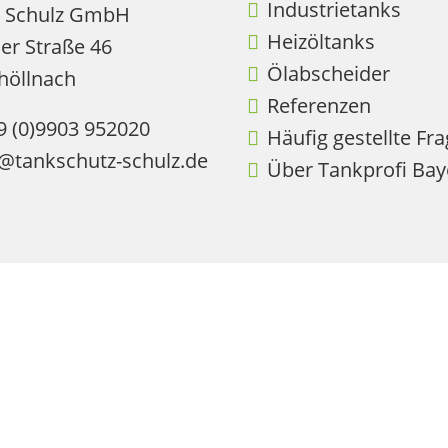
Industrietanks
z Schulz GmbH
Heizöltanks
er Straße 46
Ölabscheider
höllnach
Referenzen
9 (0)9903 952020
Häufig gestellte Fr
o@tankschutz-schulz.de
Über Tankprofi Bay