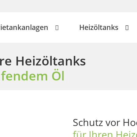
rietankanlagen
Heizöltanks
e Heizöltanks
ufendem Öl
Schutz vor H
für Ihren Heiz