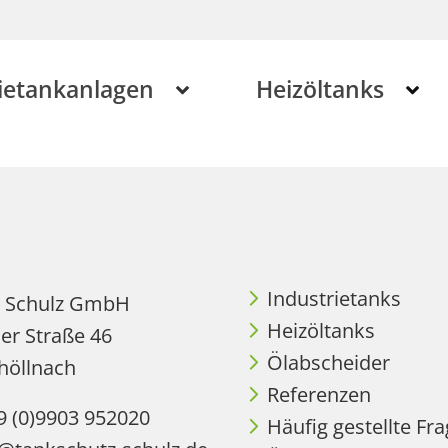
ietankanlagen
Heizöltanks
Industrietanks
z Schulz GmbH
Heizöltanks
er Straße 46
Ölabscheider
höllnach
Referenzen
9 (0)9903 952020
Häufig gestellte Fr