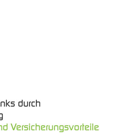
nks durch
g
d Versicherungsvorteile