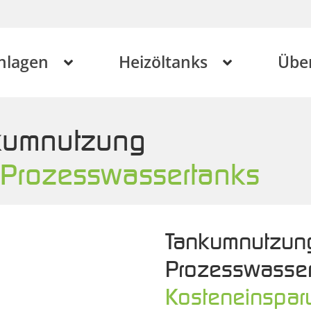
nlagen
Heizöltanks
Übe
nkumnutzung
 Prozesswassertanks
Tankumnutzung
Prozesswasse
Kosteneinsparu