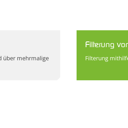
Filterung v
rd über mehrmalige
Filterung mithil