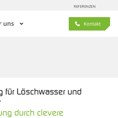
REFERENZEN
r uns
Kontakt
 für Löschwasser und
r
ng durch clevere